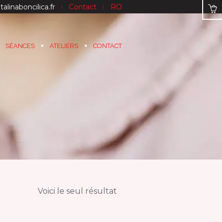
talinaboncilica.fr
Contact
RO
SÉANCES
ATELIERS
CONTACT
Voici le seul résultat