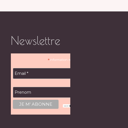
Newslettre
*
information requise