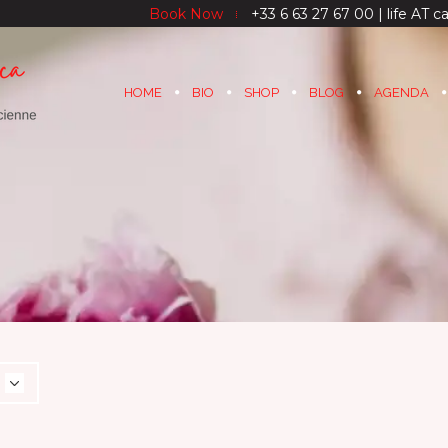
Book Now
+33 6 63 27 67 00 | life AT ca
HOME
BIO
SHOP
BLOG
AGENDA