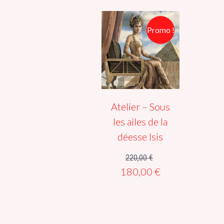
Promo !
Atelier – Sous
les ailes de la
déesse Isis
220,00
€
Le
Le
180,00
€
prix
prix
initial
actuel
était :
est :