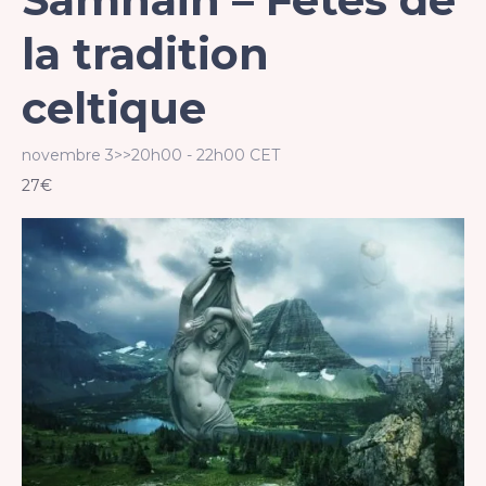
la tradition
celtique
novembre 3>>20h00
-
22h00
CET
27€