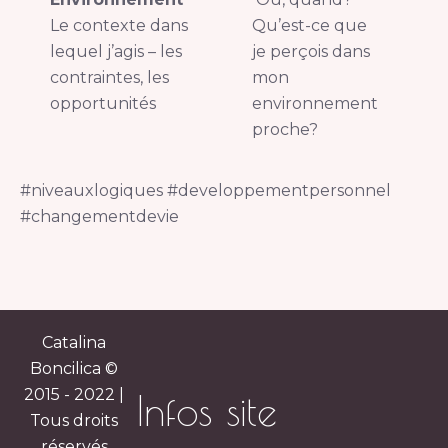
Le contexte dans
Qu’est-ce que
s
lequel j’agis – les
je perçois dans
d
contraintes, les
mon
l
opportunités
environnement
proche?
#niveauxlogiques #developpementpersonnel
#changementdevie
Catalina
Boncilica ©
2015 - 2022 |
Infos site
Tous droits
réservés