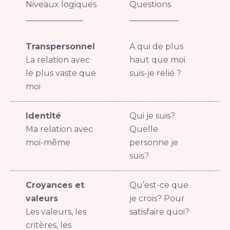
Niveaux logiques
Questions
E
______________
____________
_
Transpersonnel
A qui de plus
L
La relation avec
haut que moi
le plus vaste que
suis-je relié ?
moi
Identité
Qui je suis?
J
Ma relation avec
Quelle
b
moi-même
personne je
suis?
Croyances et
Qu’est-ce que
S
valeurs
je crois? Pour
r
Les valeurs, les
satisfaire quoi?
a
critères, les
c