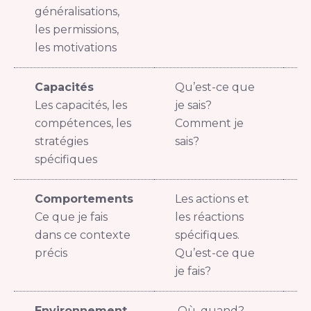
généralisations,
les permissions,
les motivations
Capacités
Qu’est-ce que
J
Les capacités, les
je sais?
r
compétences, les
Comment je
g
stratégies
sais?
spécifiques
Comportements
Les actions et
L
Ce que je fais
les réactions
à
dans ce contexte
spécifiques.
a
précis
Qu’est-ce que
je fais?
Environnement
Où, quand?
D