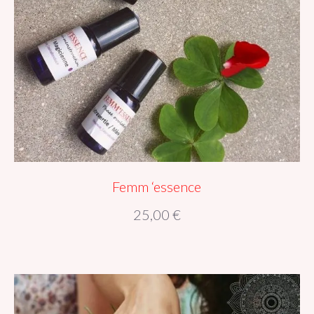
Femm ‘essence
25,00
€