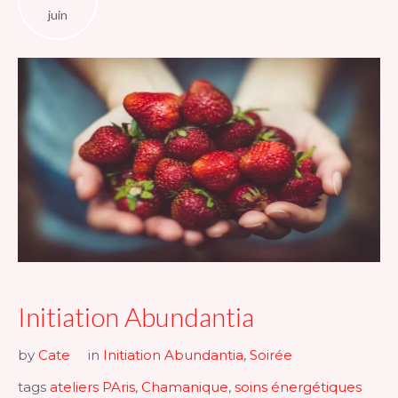
juin
Initiation Abundantia
by
Cate
in
Initiation Abundantia
,
Soirée
tags
ateliers PAris
,
Chamanique
,
soins énergétiques