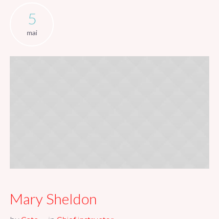
5
mai
Mary Sheldon