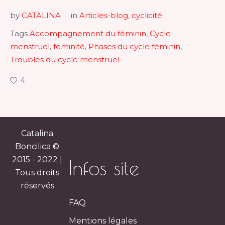
by
CATALINA
in
Articles-blog
,
cyclicité
Tags
Accompagnement du féminin
,
Cycle
menstruel
,
feminité
,
Phases du cycle féminin
,
Troubles du cycle menstruel
4
Catalina
Boncilica ©
2015 - 2022 |
Infos site
Tous droits
réservés
FAQ
Mentions légales