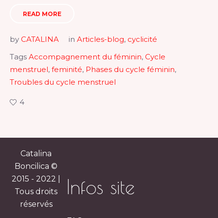
READ MORE
by
CATALINA
in
Articles-blog
,
cyclicité
Tags
Accompagnement du féminin
,
Cycle
menstruel
,
feminité
,
Phases du cycle féminin
,
Troubles du cycle menstruel
4
Catalina
Boncilica ©
2015 - 2022 |
Infos site
Tous droits
réservés